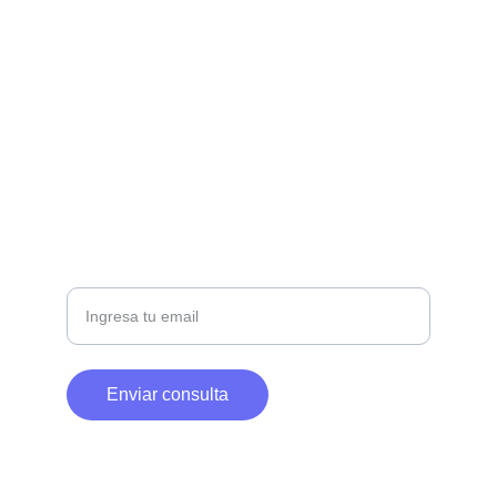
SERVICIOS
contacto@deepbrand.com.ar
+54 341 746 7797
LEGAL
Correo electrónico
Enviar consulta